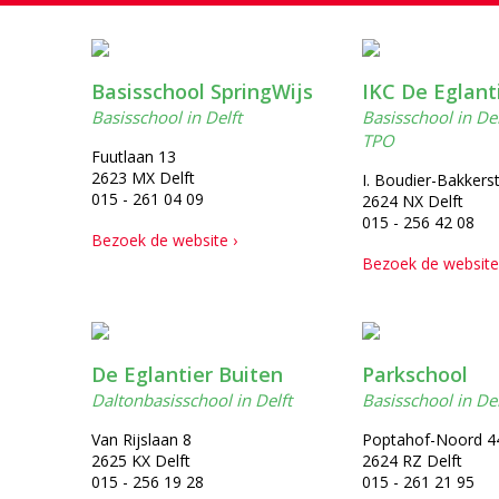
Basisschool SpringWijs
IKC De Eglant
Basisschool in Delft
Basisschool in De
TPO
Fuutlaan 13
2623 MX Delft
I. Boudier-Bakkers
015 - 261 04 09
2624 NX Delft
015 - 256 42 08
Bezoek de website ›
Bezoek de website
De Eglantier Buiten
Parkschool
Daltonbasisschool in Delft
Basisschool in Del
Van Rijslaan 8
Poptahof-Noord 4
2625 KX Delft
2624 RZ Delft
015 - 256 19 28
015 - 261 21 95