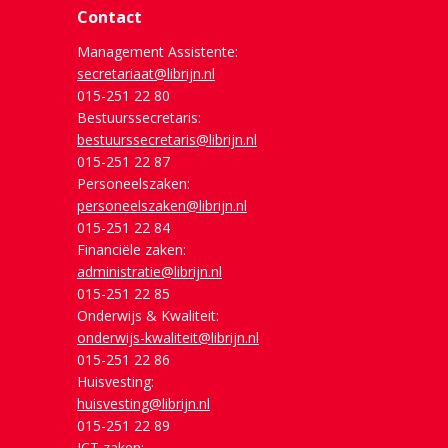
Contact
Management Assistente:
secretariaat@librijn.nl
015-251 22 80
Bestuurssecretaris:
bestuurssecretaris@librijn.nl
015-251 22 87
Personeelszaken:
personeelszaken@librijn.nl
015-251 22 84
Financiële zaken:
administratie@librijn.nl
015-251 22 85
Onderwijs & Kwaliteit:
onderwijs-kwaliteit@librijn.nl
015-251 22 86
Huisvesting:
huisvesting@librijn.nl
015-251 22 89
ICT zaken: